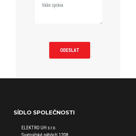
ODESLAT
SÍDLO SPOLEČNOSTI
ELEKTRO UH s.r.o.
Svatojiřské nábřeží 1208